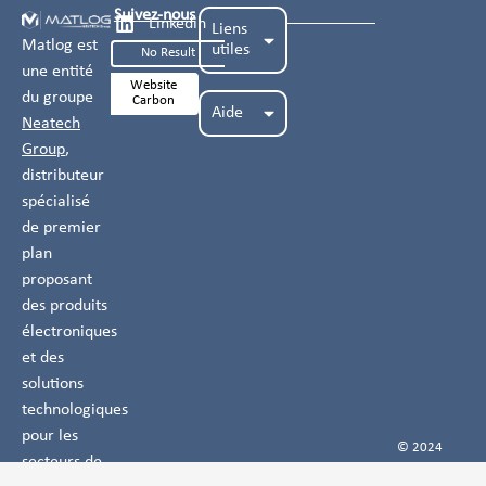
Suivez-nous
Linkedin
Liens
Matlog est
utiles
No Result
une entité
Website
du groupe
Carbon
Aide
Neatech
Group
,
distributeur
spécialisé
de premier
plan
proposant
des produits
électroniques
et des
solutions
technologiques
pour les
© 2024
secteurs de
MATLOG |