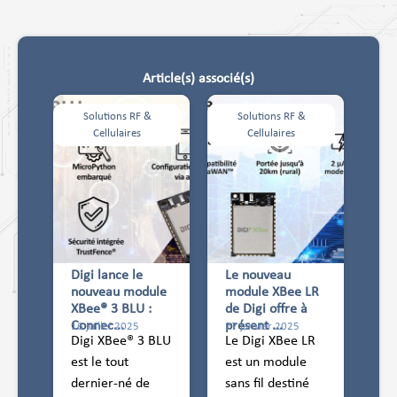
Article(s) associé(s)
RF &
Solutions RF &
Solutions RF &
es
Cellulaires
Cellulaires
le
Le nouveau
Digi lance le
odule
module XBee LR
nouveau module
LU :
de Digi offre à
XBee® 3 BLU :
présent ...
Connec...
25
27 janvier 2025
16 juillet 2025
® 3 BLU
Le Digi XBee LR
Digi XBee® 3 BLU
est un module
est le tout
 de
sans fil destiné
dernier-né de