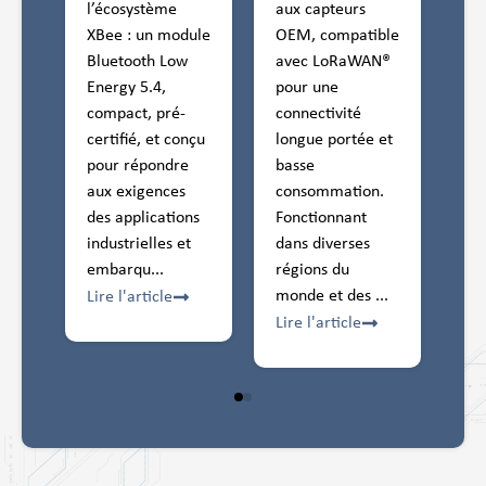
me
aux capteurs
l’écosystème
 module
OEM, compatible
XBee : un module
 Low
avec LoRaWAN®
Bluetooth Low
,
pour une
Energy 5.4,
pré-
connectivité
compact, pré-
t conçu
longue portée et
certifié, et conçu
ndre
basse
pour répondre
nces
consommation.
aux exigences
ations
Fonctionnant
des applications
es et
dans diverses
industrielles et
.
régions du
embarqu...
monde et des ...
le
Lire l'article
Lire l'article