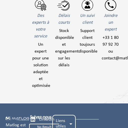
Des
Délais
Un suivi
Joindre
experts à
courts
client
un
votre
expert
Stock
Support
service
disponible
client
+33 1 80
Un
et
toujours
97 92 70
expert
engagement
disponible
ou
pour une
sur les
contact@mat
solution
délais
adaptée
et
optimisée
Suivez-nous
Linkedin
Liens
Matlog est
utiles
No Result